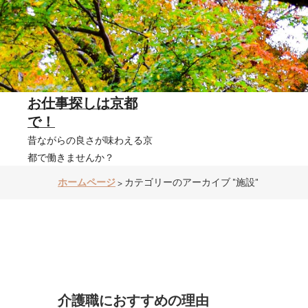
コ
ン
テ
ン
ツ
へ
ス
キ
お仕事探しは京都
ッ
で！
プ
昔ながらの良さが味わえる京
都で働きませんか？
ホームページ
カテゴリーのアーカイブ "施設"
>
介護職におすすめの理由