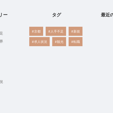
リー
タグ
最近
京都
人手不足
新規
足
界
求人状況
観光
転職
況